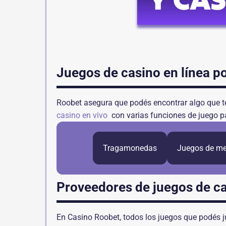
Juegos de casino en línea po
Roobet asegura que podés encontrar algo que 
casino en vivo
con varias funciones de juego par
Tragamonedas
Juegos de m
Proveedores de juegos de ca
En Casino Roobet, todos los juegos que podés ju