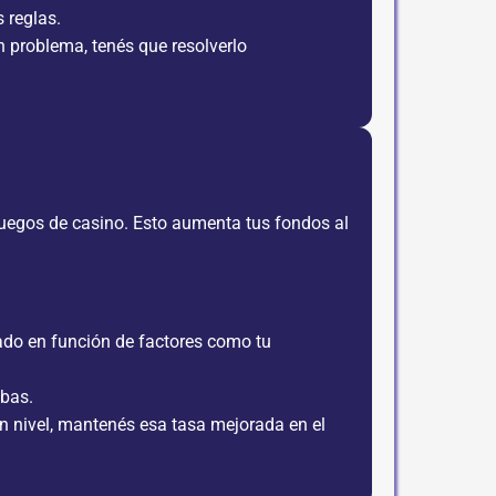
s reglas.
 problema, tenés que resolverlo
uegos de casino. Esto aumenta tus fondos al
nado en función de factores como tu
ibas.
 un nivel, mantenés esa tasa mejorada en el