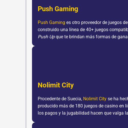
Push Gaming
Push Gaming
es otro proveedor de juegos de
construido una línea de 40+ juegos compatib
Push Up
que te brindan más formas de ganar
Nolimit City
Procedente de Suecia,
Nolimit City
se ha hec
producido más de 180 juegos de casino en lí
los pagos y la jugabilidad hacen que valga 