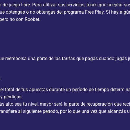
 de juego libre. Para utilizar sus servicios, tenés que aceptar su
ue obtengas o no obtengas del programa Free Play. Si hay algún
 pero no con Roobet.
e reembolsa una parte de las tarifas que pagás cuando jugás j
:
del total de tus apuestas durante un período de tiempo determi
 y pérdidas.
 alto sea tu nivel, mayor será la parte de recuperación que rec
transfiere al siguiente período, por lo que una vez que alcanzás