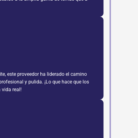
te, este proveedor ha liderado el camino
rofesional y pulida. ¡Lo que hace que los
vida real!