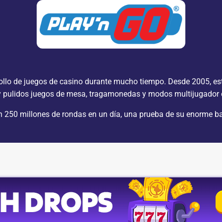
ollo de juegos de casino durante mucho tiempo. Desde 2005, est
 y pulidos juegos de mesa, tragamonedas y modos multijugador 
n 250 millones de rondas en un día, una prueba de su enorme ba