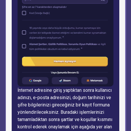
İnternet adresine giriş yaptıktan sonra kullanıcı
adınızı, e-posta adresinizi, doğum tarihinizi ve
şifre bilgilerinizi gireceğiniz bir kayıt formuna
yönlendirileceksiniz. Buradaki işlemlerinizi
tamamladıktan sonra şartlar ve koşullar kısmını
kontrol ederek onaylamak için aşağıda yer alan