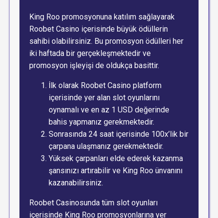
King Roo promosyonuna katılım sağlayarak
Roobet Casino içerisinde büyük ödüllerin
sahibi olabilirsiniz. Bu promosyon ödülleri her
iki haftada bir gerçekleşmektedir ve
promosyon işleyişi de oldukça basittir.
İlk olarak Roobet Casino platform
içerisinde yer alan slot oyunlarını
oynamalı ve en az 1 USD değerinde
bahis yapmanız gerekmektedir.
Sonrasında 24 saat içerisinde 100x’lik bir
çarpana ulaşmanız gerekmektedir.
Yüksek çarpanları elde ederek kazanma
şansınızı artırabilir ve King Roo ünvanını
kazanabilirsiniz.
Roobet Casinosunda tüm slot oyunları
içerisinde King Roo promosyonlarına yer