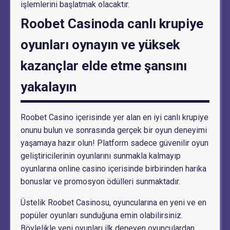
işlemlerini başlatmak olacaktır.
Roobet Casinoda canlı krupiye
oyunları oynayın ve yüksek
kazançlar elde etme şansını
yakalayın
Roobet Casino içerisinde yer alan en iyi canlı krupiye
onunu bulun ve sonrasında gerçek bir oyun deneyimi
yaşamaya hazır olun! Platform sadece güvenilir oyun
geliştiricilerinin oyunlarını sunmakla kalmayıp
oyunlarına online casino içerisinde birbirinden harika
bonuslar ve promosyon ödülleri sunmaktadır.
Üstelik Roobet Casinosu, oyuncularına en yeni ve en
popüler oyunları sunduğuna emin olabilirsiniz.
Böylelikle yeni oyunları ilk deneyen oyunculardan