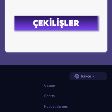
Elbette ki, kripto para birimlerini kullanarak Roobet’de
oyun oynayabilirsiniz! Üstelik platform içerisinde Bitcoin,
Tether, XRP, Ethereum ve diğer kripto seçeneklerini
görebilirsiniz.
Türkçe
Casino
Sports
Roobet Games