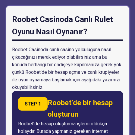
Roobet Casinoda Canlı Rulet
Oyunu Nasıl Oynanır?
Roobet Casinoda canlı casino yolculuğuna nasıl
çıkacağınızı merak ediyor olabilirsiniz ama bu
konuda herhangi bir endişeye kapılmanıza gerek yok
çünkü Roobet’de bir hesap açma ve canlı krupiyeler
ile oyun oynamaya başlamak için aşağıdaki yazımızı
okuyabilirsiniz.
Roobet’de bir hesap
STEP 1
oluşturun
Roobet’de hesap oluşturma işlemi oldukça
kolaydır. Burada yapmanız gereken internet