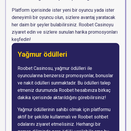
Platform içerisinde ister yeni bir oyuncu yada ister
deneyimli bir oyuncu olun, sizlere avantaj yaratacak
her daim bir şeyler bulabilirsiniz. Roobet Casinoyu
ziyaret edin ve sizlere sunulan harika promosyonları
keşfedin!
Yağmur ödülleri
Roobet Casinosu, yağmur ödülleri ile
oyuncularına benzersiz promosyonlar, bonuslar
ve nakit ödülleri sunmaktadır. Bu ödülleri talep
etmeniz durumunda Roobet hesabınıza birkaç
dakika içerisinde aktarıldığını görebilirsiniz!
Yağmur ödüllerinin sahibi olmak için platformu
aktif bir şekilde kullanmalı ve Roobet sohbet
odalarını ziyaret etmelisiniz. Herhangi bir