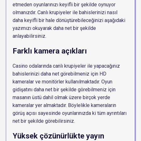
etmeden oyunlarınızı keyifli bir şekilde oynuyor
olmanızdır. Canlı krupiyeler ile bahislerinizi nasıl
daha keyifli bir hale dönüştürebileceğinizi aşağıdaki
yazımızı okuyarak daha net bir şekilde
anlayabilirsiniz.
Farklı kamera açıkları
Casino odalarında canlı krupiyeler ile yapacağınız
bahislerinizi daha net görebilmeniz için HD
kameralar ve monitörler kullanılmaktadır. Oyun
gidişatını daha net bir şekilde görebilmeniz için
masanın üstü dahil olmak üzere birçok yerde
kameralar yer almaktadır. Böylelikle kameraların
görüş açısı sayesinde oyunlarınızda ki tüm ayrıntıları
net bir şekilde görebilirsiniz.
Yüksek çözünürlükte yayın