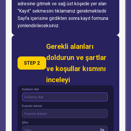
adresine gitmek ve sağ üst köşede yer alan
“Kayıt” sekmesini tıklamanız gerekmektedir.
Sayfa içerisine girdikten sonra kayıt formuna
yönlendirileceksiniz.
Gerekli alanları
doldurun ve şartlar
STEP 2
ve koşullar kısmını
inceleyi