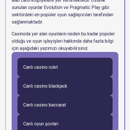
alan canlı krupiyelere yer verilmektedir. Üstelik
sunulan oyunlar Evolution ve Pragmatic Play gibi
sektördeki en popüler oyun sağlayıcıları tarafından
sağlanmaktadır.
Casinoda yer alan oyunların neden bu kadar popüler
olduğu ve oyun işleyişleri hakkında daha fazla bilgi
için aşağıdaki yazımızı okuyabilirsiniz.
Canlı casino rulet
Canlı casino blackjack
Canlı casino baccarat
Canlı oyun şovları