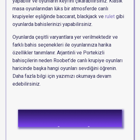
yapabilir ve oyunların keyfini çıkarabilirsiniz. Klasik
masa oyunlarından lüks bir atmosferde canlı
krupiyeler eşliğinde baccarat, blackjack ve
rulet
gibi
oyunlarda bahislerinizi yapabilirsiniz.
Oyunlarda çeşitli varyantlara yer verilmektedir ve
farklı bahis seçenekleri ile oyunlarınıza harika
özellikler tanımlanır. Arjantinli ve Portekizli
bahisçilerin neden Roobet’de canlı krupiye oyunları
haricinde başka hangi oyunları sevdiğini öğrenin.
Daha fazla bilgi için yazımızı okumaya devam
edebilirsiniz.