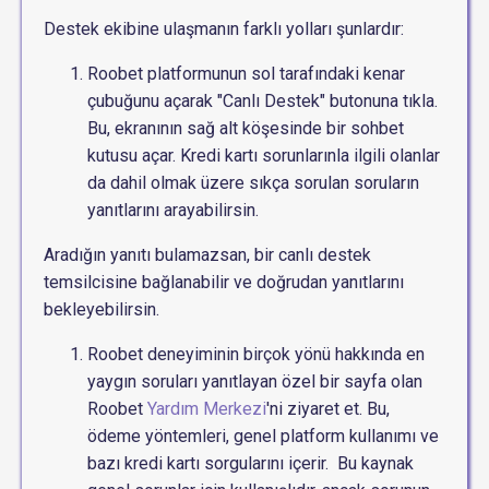
Destek ekibine ulaşmanın farklı yolları şunlardır:
Roobet platformunun sol tarafındaki kenar
çubuğunu açarak "Canlı Destek" butonuna tıkla.
Bu, ekranının sağ alt köşesinde bir sohbet
kutusu açar. Kredi kartı sorunlarınla ilgili olanlar
da dahil olmak üzere sıkça sorulan soruların
yanıtlarını arayabilirsin.
Aradığın yanıtı bulamazsan, bir canlı destek
temsilcisine bağlanabilir ve doğrudan yanıtlarını
bekleyebilirsin.
Roobet deneyiminin birçok yönü hakkında en
yaygın soruları yanıtlayan özel bir sayfa olan
Roobet
Yardım Merkezi
'ni ziyaret et. Bu,
ödeme yöntemleri, genel platform kullanımı ve
bazı kredi kartı sorgularını içerir. Bu kaynak