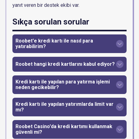
yanıt veren bir destek ekibi var.
Sıkça sorulan sorular
Roobet'e kredi kartı ile nasıl para
yatırabilirim?
Roobet'e kredi kartıyla para yatırmak için para yatırma
Roobet hangi kredi kartlarını kabul ediyor?
bölümüne gitmelisin. Ne yapman gerektiğini bilmek için
şu adımları izle:
Roobet genellikle Visa ve Mastercard gibi büyük kredi
Kredi kartı ile yapılan para yatırma işlemi
Kartla ödeme yöntemini seç ve tüm bilgilerini gir
kartlarını kabul eder. Kullanılabilirlik, bölgene ve yerel
neden gecikebilir?
Ödemeyi onayla
bankaların düzenlemelerine bağlı olarak değişebilir.
Tek kullanımlık şifre gibi tüm güvenlik
Hesabında görünen ödeme seçenekleri, bölgendeki
Gecikmeler genellikle şu nedenlerle meydana gelir:
Kredi kartı ile yapılan yatırımlarda limit var
kontrollerinden geçtiğinden emin ol, böylece
desteklenenleri yansıtacaktır.
mı?
paran Roobet'te güvende olur.
Banka onayında bir aksaklık oldu
Senin tarafında yanlış kart bilgisi girildi
Roobet'te kredi kartı ödemeleri için minimum limit 2
Doğrulama gerektiği için transfer beklemeye
Roobet Casino'da kredi kartımı kullanmak
ABD Doları olarak belirlenmiştir, ancak maksimum limit
güvenli mi?
alındı.
hesabına ve bankana bağlı olacaktır.