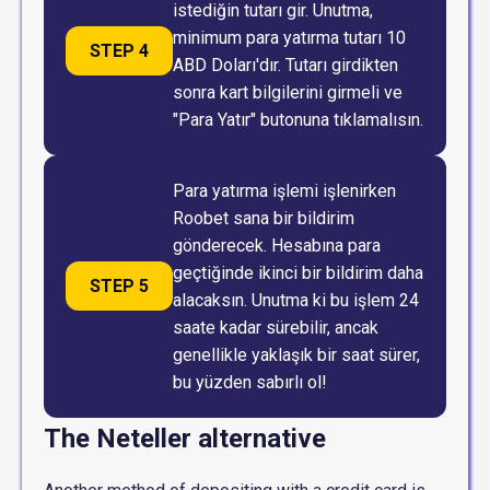
istediğin tutarı gir. Unutma,
minimum para yatırma tutarı 10
STEP 4
ABD Doları'dır. Tutarı girdikten
sonra kart bilgilerini girmeli ve
"Para Yatır" butonuna tıklamalısın.
Para yatırma işlemi işlenirken
Roobet sana bir bildirim
gönderecek. Hesabına para
geçtiğinde ikinci bir bildirim daha
STEP 5
alacaksın. Unutma ki bu işlem 24
saate kadar sürebilir, ancak
genellikle yaklaşık bir saat sürer,
bu yüzden sabırlı ol!
The Neteller alternative