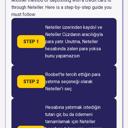
Another method of depositing with a credit card is
through Neteller. Here is a step-by-step guide you
must follow:
Neteller üzerinden kaydol ve
Neteller Cüzdanın aracılığıyla
STEP 1
para yatır. Unutma, Neteller
hesabında zaten para yoksa
bunu yapamazsın.
Roobet'te tercih ettiğin para
STEP 2
yatırma seçeneği olarak
Neteller'i seç.
Hesabına yatırmak istediğin
tutarı gir, bu da ödemeni
tamamlamak için Neteller