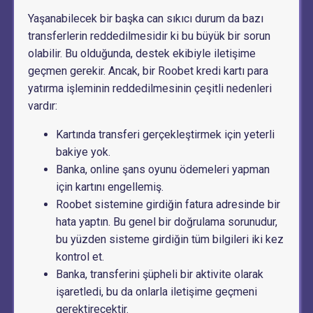
Yaşanabilecek bir başka can sıkıcı durum da bazı
transferlerin reddedilmesidir ki bu büyük bir sorun
olabilir. Bu olduğunda, destek ekibiyle iletişime
geçmen gerekir. Ancak, bir Roobet kredi kartı para
yatırma işleminin reddedilmesinin çeşitli nedenleri
vardır:
Kartında transferi gerçekleştirmek için yeterli
bakiye yok.
Banka, online şans oyunu ödemeleri yapman
için kartını engellemiş.
Roobet sistemine girdiğin fatura adresinde bir
hata yaptın. Bu genel bir doğrulama sorunudur,
bu yüzden sisteme girdiğin tüm bilgileri iki kez
kontrol et.
Banka, transferini şüpheli bir aktivite olarak
işaretledi, bu da onlarla iletişime geçmeni
gerektirecektir.