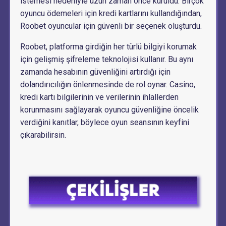
istemesi nedeniyle uzun zaman önce kuruldu. Birçok
oyuncu ödemeleri için kredi kartlarını kullandığından,
Roobet oyuncular için güvenli bir seçenek oluşturdu.
Roobet, platforma girdiğin her türlü bilgiyi korumak
için gelişmiş şifreleme teknolojisi kullanır. Bu aynı
zamanda hesabının güvenliğini artırdığı için
dolandırıcılığın önlenmesinde de rol oynar. Casino,
kredi kartı bilgilerinin ve verilerinin ihlallerden
korunmasını sağlayarak oyuncu güvenliğine öncelik
verdiğini kanıtlar, böylece oyun seansının keyfini
çıkarabilirsin.