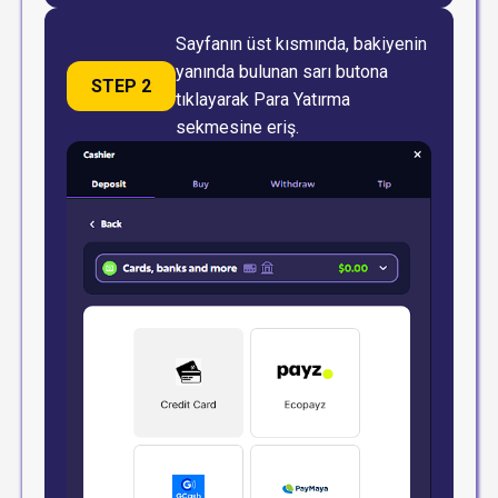
Sayfanın üst kısmında, bakiyenin
yanında bulunan sarı butona
STEP 2
tıklayarak Para Yatırma
sekmesine
eriş
.