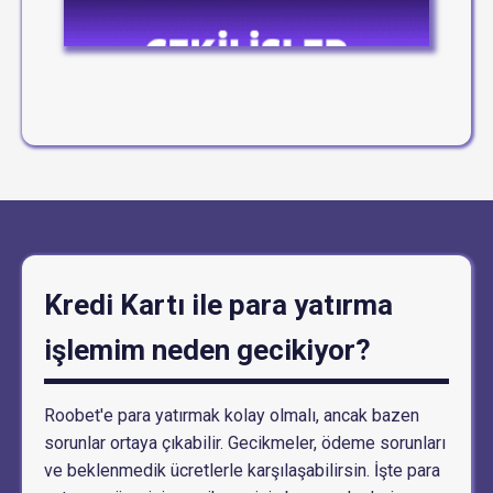
Kredi Kartı ile para yatırma
işlemim neden gecikiyor?
Roobet'e para yatırmak kolay olmalı, ancak bazen
sorunlar ortaya çıkabilir. Gecikmeler, ödeme sorunları
ve beklenmedik ücretlerle karşılaşabilirsin. İşte para