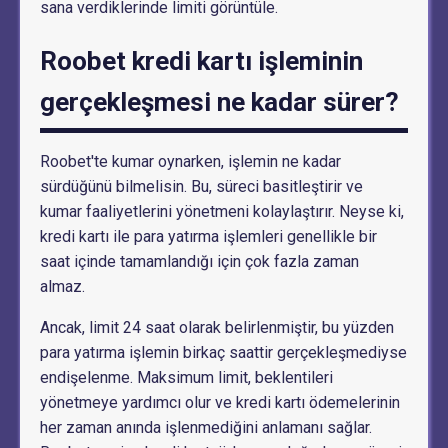
sana verdiklerinde limiti görüntüle.
Roobet kredi kartı işleminin
gerçekleşmesi ne kadar sürer?
Roobet'te kumar oynarken, işlemin ne kadar
sürdüğünü bilmelisin. Bu, süreci basitleştirir ve
kumar faaliyetlerini yönetmeni kolaylaştırır. Neyse ki,
kredi kartı ile para yatırma işlemleri genellikle bir
saat içinde tamamlandığı için çok fazla zaman
almaz.
Ancak, limit 24 saat olarak belirlenmiştir, bu yüzden
para yatırma işlemin birkaç saattir gerçekleşmediyse
endişelenme. Maksimum limit, beklentileri
yönetmeye yardımcı olur ve kredi kartı ödemelerinin
her zaman anında işlenmediğini anlamanı sağlar.