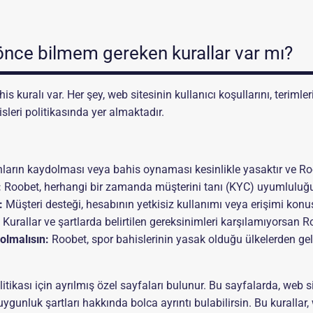
nce bilmem gereken kurallar var mı?
is kuralı
var. Her şey, web sitesinin kullanıcı koşullarını, terim
sleri politikasında yer almaktadır.
ların kaydolması veya bahis oynaması kesinlikle yasaktır ve 
:
Roobet, herhangi bir zamanda müşterini tanı (KYC) uyumluluğu i
:
Müşteri desteği, hesabının yetkisiz kullanımı veya erişimi konu
Kurallar ve şartlarda
belirtilen gereksinimleri karşılamıyorsan 
olmalısın:
Roobet,
spor
bahislerinin yasak olduğu ülkelerden gel
olitikası için ayrılmış özel sayfaları bulunur. Bu sayfalarda, web s
gunluk şartları hakkında bolca ayrıntı bulabilirsin. Bu kurallar