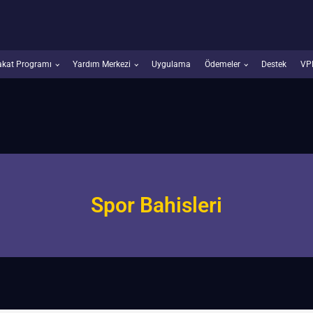
kat Programı
Yardım Merkezi
Uygulama
Ödemeler
Destek
VP
Spor Bahisleri