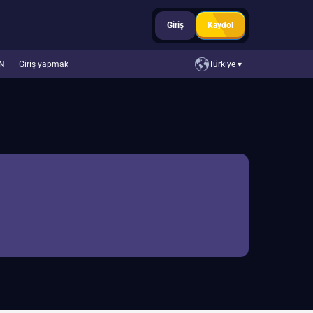
Giriş
Kaydol
N
Giriş yapmak
Türkiye ▾