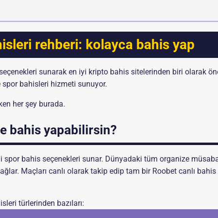
sleri rehberi: kolayca bahis yap
seçenekleri sunarak en iyi kripto bahis sitelerinden biri olarak ö
e spor bahisleri hizmeti sunuyor.
eken her şey burada.
e bahis yapabilirsin?
tli spor bahis seçenekleri sunar. Dünyadaki tüm organize müsaba
sağlar. Maçları canlı olarak takip edip tam bir Roobet canlı bahi
leri türlerinden bazıları: