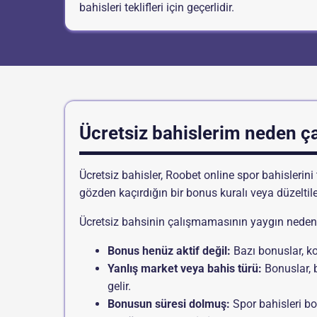
bahisleri teklifleri için geçerlidir.
Ücretsiz bahislerim neden ç
Ücretsiz bahisler, Roobet online spor bahislerini 
gözden kaçırdığın bir bonus kuralı veya düzeltileb
Ücretsiz bahsinin çalışmamasının yaygın nedenle
Bonus henüz aktif değil:
Bazı bonuslar, ko
Yanlış market veya bahis türü:
Bonuslar, b
gelir.
Bonusun süresi dolmuş:
Spor bahisleri
bon