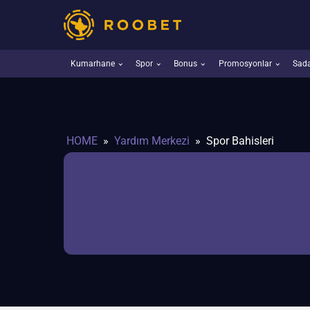
Kumarhane
Spor
Bonus
Promosyonlar
Sada
HOME
»
Yardım Merkezi
»
Spor Bahisleri