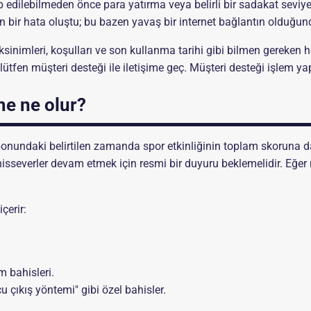
p edilebilmeden önce para yatırma veya belirli bir sadakat seviye
n bir hata oluştu; bu bazen yavaş bir internet bağlantın olduğund
sinimleri, koşulları ve son kullanma tarihi gibi bilmen gereken he
tfen müşteri desteği ile iletişime geç. Müşteri desteği işlem yap
me ne olur?
nundaki belirtilen zamanda spor etkinliğinin toplam skoruna da
hisseverler devam etmek için resmi bir duyuru beklemelidir. Eğe
çerir:
m bahisleri.
cu çıkış yöntemi" gibi özel bahisler.