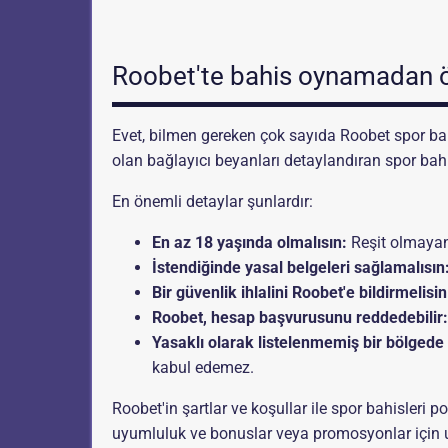
Roobet'te bahis oynamadan ö
Evet, bilmen gereken çok sayıda
Roobet spor bah
olan bağlayıcı beyanları detaylandıran spor bahi
En önemli detaylar şunlardır:
En az 18 yaşında olmalısın:
Reşit olmayan
İstendiğinde yasal belgeleri sağlamalısın
Bir güvenlik ihlalini Roobet'e bildirmelisin
Roobet, hesap başvurusunu reddedebilir:
Yasaklı olarak listelenmemiş bir bölgede 
kabul edemez.
Roobet'in şartlar ve koşullar ile spor bahisleri p
uyumluluk ve bonuslar veya promosyonlar için uy