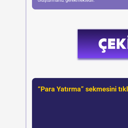
oluşturmanız gerekmektedir.
“Para Yatırma” sekmesini tık