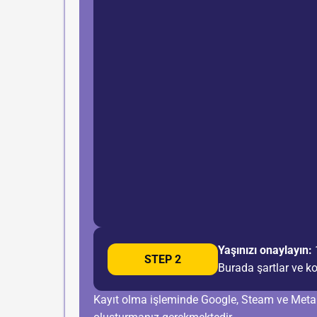
Yaşınızı onaylayın:
STEP 2
Burada şartlar ve ko
Kayıt olma işleminde Google, Steam ve Meta