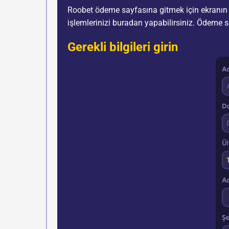
Roobet ödeme sayfasına gitmek için ekranın 
işlemlerinizi buradan yapabilirsiniz. Ödeme 
Gerekli bilgileri girin