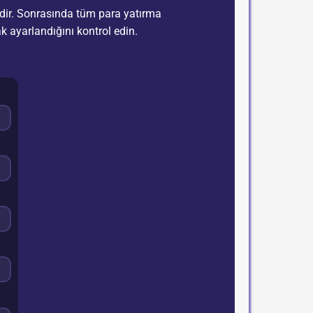
dir. Sonrasında tüm para yatırma
 ayarlandığını kontrol edin.